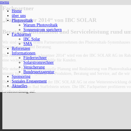
menu
Fachpartner
Home
über uns
„Fachpartner 2014“ von IBC SOLAR
Photovoltaik
Warum Photovoltaik
Sonnenstrom speichern
Beratung, Installation und Serviceleistung rund 
Fachpartner
IBC Solar
Wir sind einer der ersten Partnerunternehmen des Photovoltaik-Systemhauses
SMA
Serviceleistung und Beratung.
Referenzen
Informationen
Die Auszeichnung „Fachpartner 2014“ wird von der IBC SOLAR AG im Rahmen 
Förderrechner
eine wichtige Orientierungshilfe für Kunden.
Solarstromrechner
Versicherung
Wir stehen für die professionelle Planung und Realisierung von Photovoltai
Bundesnetzagentur
stimmt für uns die Qualität bei Produkten, Beratung und Service, auf die wi
Sponsoring
Soziales Engagement
Das Fachpartner-Netzwerk der IBC SOLAR AG ist eine Weiterentwicklung des
Aktuelles
Systemhauses aus Bad Staffelstein setzen. Die IBC Fachpartner profitieren 
Größenordnung auf.