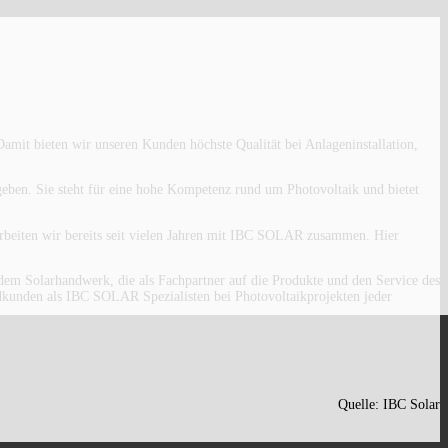
mit bieten wir unseren Kunden höchste Qualität bei Anlageninstallation,
ben. Sie steht für eine hohe Kompetenz rund um Photovoltaik und bietet
arbeiten wir bereits seit vielen Jahren mit IBC SOLAR zusammen. Hier
m Solarhandwerk, die als Fachpartner auf die Produkte und den Service des
ndkunden als IBC SOLAR Spezialisten bei Photovoltaikprojekten jeder
Quelle: IBC Solar