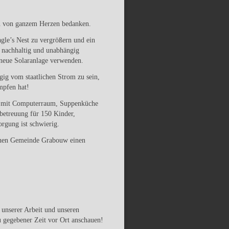
en von ganzem Herzen bedanken.
agle’s Nest zu vergrößern und ein
 nachhaltig und unabhängig
 neue Solaranlage verwenden.
gig vom staatlichen Strom zu sein,
mpfen hat!
m mit Computerraum, Suppenküche
sbetreuung für 150 Kinder,
rgung ist schwierig.
einen Gemeinde Grabouw einen
unserer Arbeit und unseren
 gegebener Zeit vor Ort anschauen!