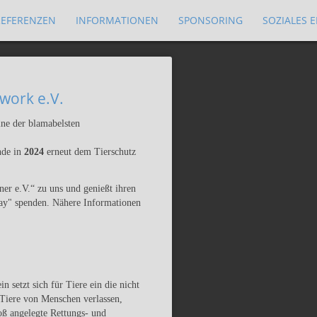
REFERENZEN
INFORMATIONEN
SPONSORING
SOZIALES
rwork e.V.
ne der blamabelsten
nde in
2024
erneut dem Tierschutz
ner e.V.“ zu uns und genießt ihren
ray" spenden. Nähere Informationen
 setzt sich für Tiere ein die nicht
 Tiere von Menschen verlassen,
oß angelegte Rettungs- und