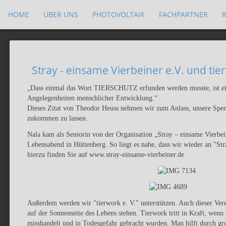
HOME
ÜBER UNS
PHOTOVOLTAIK
FACHPARTNER
Stray - einsame Vierbeiner e.V. und tie
„Dass einmal das Wort TIERSCHUTZ erfunden werden musste, ist ei
Angelegenheiten menschlicher Entwicklung.“
Dieses Zitat von Theodor Heuss nehmen wir zum Anlass, unsere Spe
zukommen zu lassen.
Nala kam als Seniorin von der Organisation „Stray – einsame Vierbei
Lebensabend in Hüttenberg. So liegt es nahe, dass wir wieder an "St
hierzu finden Sie auf www.stray-einsame-vierbeiner.de
Außerdem werden wir "tierwork e. V." unterstützen. Auch dieser Verein
auf der Sonnenseite des Lebens stehen. Tierwork tritt in Kraft, wenn
misshandelt und in Todesgefahr gebracht wurden. Man hilft durch gr