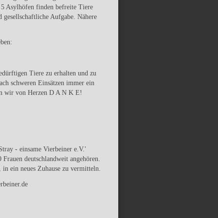
 5 Asylhöfen finden befreite Tiere
d gesellschaftliche Aufgabe. Nähere
eben:
dürftigen Tiere zu erhalten und zu
 nach schweren Einsätzen immer ein
gen wir von Herzen D A N K E!
tray - einsame Vierbeiner e.V.'
40 Frauen deutschlandweit angehören.
 in ein neues Zuhause zu vermitteln.
ierbeiner.de