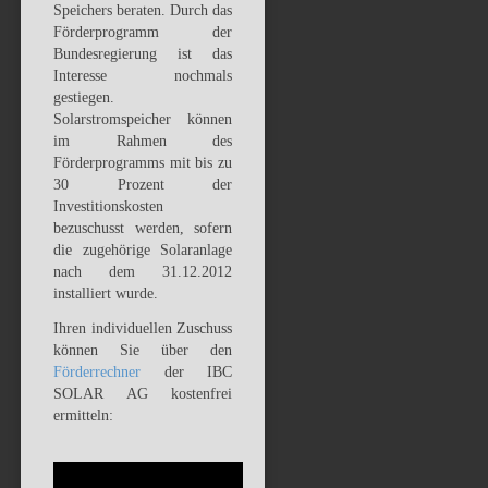
Speichers beraten. Durch das
Förderprogramm der
Bundesregierung ist das
Interesse nochmals
gestiegen.
Solarstromspeicher können
im Rahmen des
Förderprogramms mit bis zu
30 Prozent der
Investitionskosten
bezuschusst werden, sofern
die zugehörige Solaranlage
nach dem 31.12.2012
installiert wurde.
Ihren individuellen Zuschuss
können Sie über den
Förderrechner
der IBC
SOLAR AG kostenfrei
ermitteln: