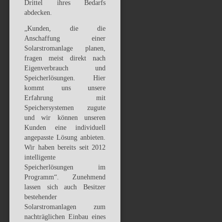
Drittel ihres Bedarfs
abdecken.
„Kunden, die die
Anschaffung einer
Solarstromanlage planen,
fragen meist direkt nach
Eigenverbrauch und
Speicherlösungen. Hier
kommt uns unsere
Erfahrung mit
Speichersystemen zugute
und wir können unseren
Kunden eine individuell
angepasste Lösung anbieten.
Wir haben bereits seit 2012
intelligente
Speicherlösungen im
Programm“. Zunehmend
lassen sich auch Besitzer
bestehender
Solarstromanlagen zum
nachträglichen Einbau eines