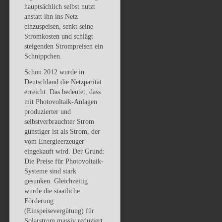
hauptsächlich selbst nutzt
anstatt ihn ins Netz
einzuspeisen, senkt seine
Stromkosten und schlägt
steigenden Strompreisen ein
Schnippchen.
Schon 2012 wurde in
Deutschland die Netzparität
erreicht. Das bedeutet, dass
mit Photovoltaik-Anlagen
produzierter und
selbstverbrauchter Strom
günstiger ist als Strom, der
vom Energieerzeuger
eingekauft wird. Der Grund:
Die Preise für Photovoltaik-
Systeme sind stark
gesunken. Gleichzeitig
wurde die staatliche
Förderung
(Einspeisevergütung) für
Solarstrom massiv reduziert.