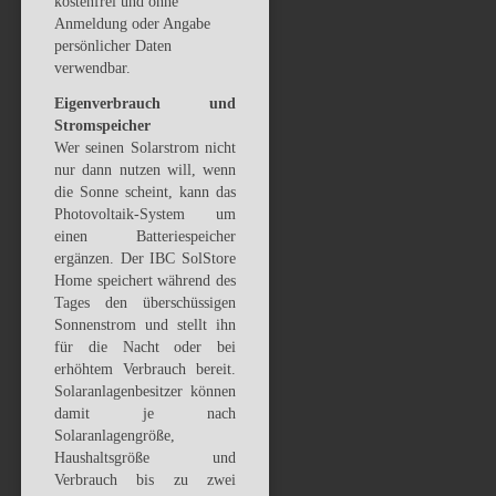
kostenfrei und ohne
Anmeldung oder Angabe
persönlicher Daten
verwendbar.
Eigenverbrauch und
Stromspeicher
Wer seinen Solarstrom nicht
nur dann nutzen will, wenn
die Sonne scheint, kann das
Photovoltaik-System um
einen Batteriespeicher
ergänzen. Der IBC SolStore
Home speichert während des
Tages den überschüssigen
Sonnenstrom und stellt ihn
für die Nacht oder bei
erhöhtem Verbrauch bereit.
Solaranlagenbesitzer können
damit je nach
Solaranlagengröße,
Haushaltsgröße und
Verbrauch bis zu zwei