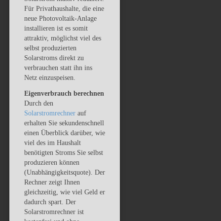
Für Privathaushalte, die eine
neue Photovoltaik-Anlage
installieren ist es somit
attraktiv, möglichst viel des
selbst produzierten
Solarstroms direkt zu
verbrauchen statt ihn ins
Netz einzuspeisen.
Eigenverbrauch berechnen
Durch den
Solarstromrechner
auf
erhalten Sie sekundenschnell
einen Überblick darüber, wie
viel des im Haushalt
benötigten Stroms Sie selbst
produzieren können
(Unabhängigkeitsquote). Der
Rechner zeigt Ihnen
gleichzeitig, wie viel Geld er
dadurch spart. Der
Solarstromrechner ist